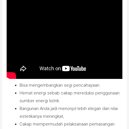
Bisa mengembangkan segi pencahayaan.
Hemat energi sebab cakap mereduksi penggunaan
sumber energi listrik.
Bangunan Anda jadi menonjol lebih elegan dan nilai
estetikanya meningkat,
Cakap mempermudah pelaksanaan pemasangan