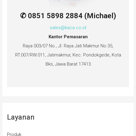
✆ 0851 5898 2884 (Michael)
sales@kaca.co.id
Kantor Pemasaran
Raya 003/07 No., Jl. Raya Jati Makmur No.35,
RT.007/RW.011, Jatimakmur, Kec. Pondokgede, Kota
Bks, Jawa Barat 17413
Layanan
Produk