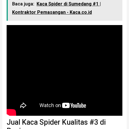
Baca juga:
Kaca Spider di Sumedang #1 |
Kontraktor Pemasangan - Kaca.co.id
Jual Kaca Spider Kualitas #3 di