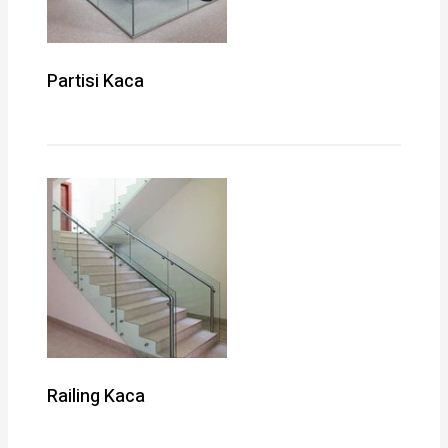
Partisi Kaca
Railing Kaca