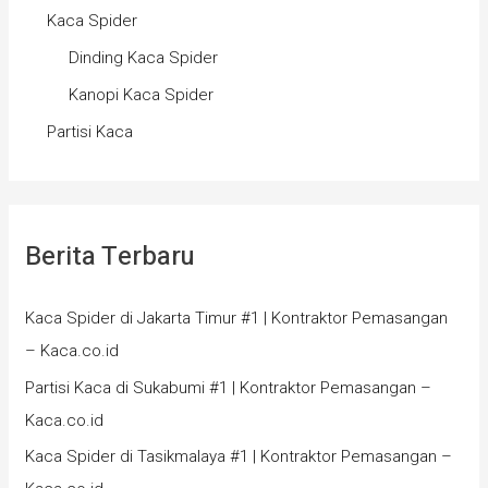
Kaca Spider
Dinding Kaca Spider
Kanopi Kaca Spider
Partisi Kaca
Berita Terbaru
Kaca Spider di Jakarta Timur #1 | Kontraktor Pemasangan
– Kaca.co.id
Partisi Kaca di Sukabumi #1 | Kontraktor Pemasangan –
Kaca.co.id
Kaca Spider di Tasikmalaya #1 | Kontraktor Pemasangan –