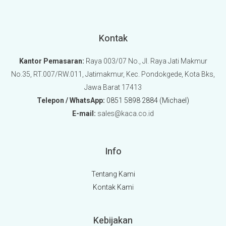
Kontak
Kantor Pemasaran:
Raya 003/07 No., Jl. Raya Jati Makmur
No.35, RT.007/RW.011, Jatimakmur, Kec. Pondokgede, Kota Bks,
Jawa Barat 17413
Telepon / WhatsApp:
0851 5898 2884 (Michael)
E-mail:
sales@kaca.co.id
Info
Tentang Kami
Kontak Kami
Kebijakan