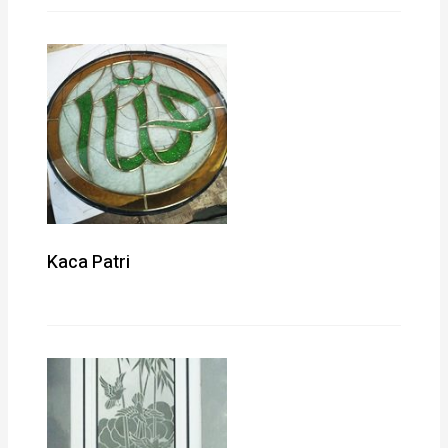
Kaca Patri