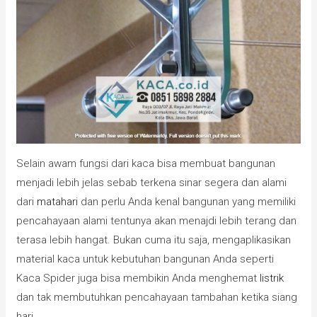
Selain awam fungsi dari kaca bisa membuat bangunan
menjadi lebih jelas sebab terkena sinar segera dan alami
dari
matahari
dan perlu Anda kenal bangunan yang memiliki
pencahayaan alami tentunya akan menajdi lebih terang dan
terasa lebih hangat. Bukan cuma itu saja, mengaplikasikan
material kaca untuk kebutuhan bangunan Anda seperti
Kaca Spider juga bisa membikin Anda menghemat
listrik
dan tak membutuhkan pencahayaan tambahan ketika siang
hari.