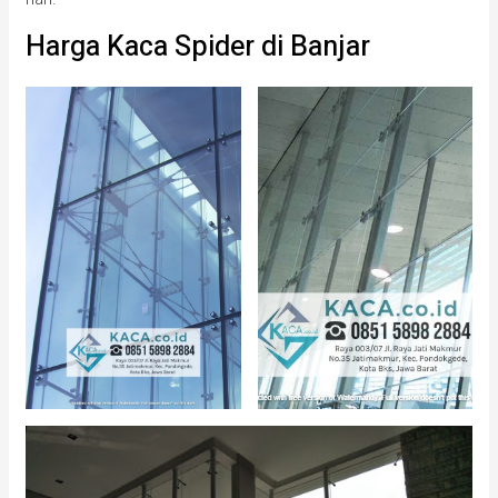
Harga Kaca Spider di Banjar