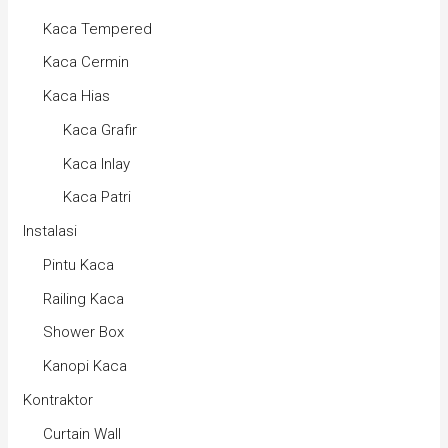
Kaca Tempered
Kaca Cermin
Kaca Hias
Kaca Grafir
Kaca Inlay
Kaca Patri
Instalasi
Pintu Kaca
Railing Kaca
Shower Box
Kanopi Kaca
Kontraktor
Curtain Wall