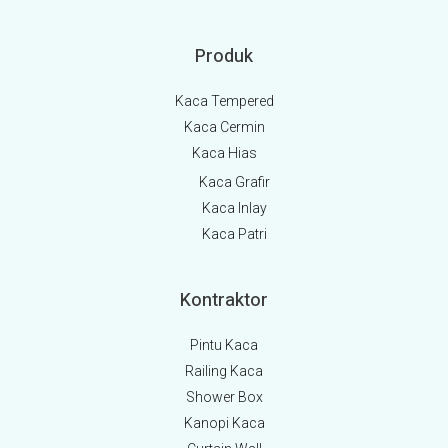
Produk
Kaca Tempered
Kaca Cermin
Kaca Hias
Kaca Grafir
Kaca Inlay
Kaca Patri
Kontraktor
Pintu Kaca
Railing Kaca
Shower Box
Kanopi Kaca