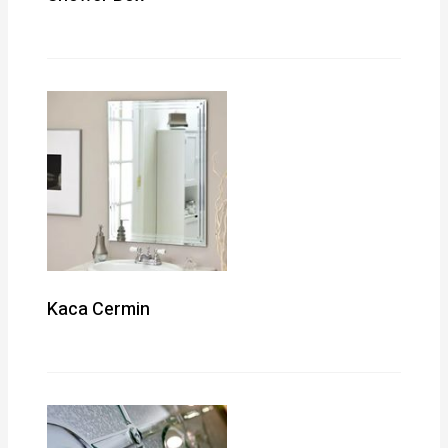
Kaca Cermin