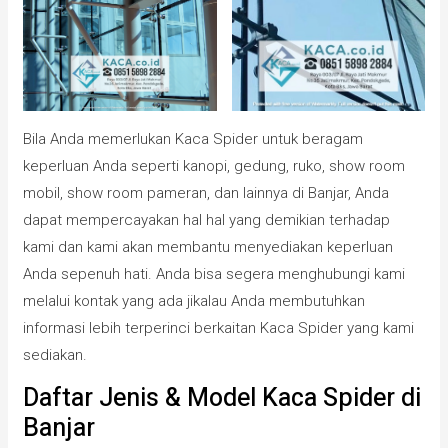
Bila Anda memerlukan Kaca Spider untuk beragam
keperluan Anda seperti kanopi, gedung, ruko, show room
mobil, show room pameran, dan lainnya di Banjar, Anda
dapat mempercayakan hal hal yang demikian terhadap
kami dan kami akan membantu menyediakan keperluan
Anda sepenuh hati. Anda bisa segera menghubungi kami
melalui kontak yang ada jikalau Anda membutuhkan
informasi lebih terperinci berkaitan Kaca Spider yang kami
sediakan.
Daftar Jenis & Model Kaca Spider di
Banjar