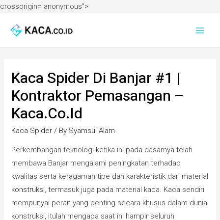
crossorigin="anonymous">
Kaca Spider Di Banjar #1 |
Kontraktor Pemasangan –
Kaca.co.id
Kaca Spider
/ By
Syamsul Alam
Perkembangan teknologi ketika ini pada dasarnya telah
membawa Banjar mengalami peningkatan terhadap
kwalitas serta keragaman tipe dan karakteristik dari material
konstruksi
, termasuk juga pada material kaca. Kaca sendiri
mempunyai peran yang penting secara khusus dalam dunia
konstruksi, itulah mengapa saat ini hampir seluruh