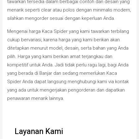
tawarkan tersedia dalam berbagai contoh dan desain yang
menarik seperti clear atau polos dengan minimalis modern,
silahkan mengorder sesuai dengan keperluan Anda.
Mengenai harga Kaca Spider yang kami tawarkan terbilang
cukup bervariasi, karena harga yang kami berikan akan
ditetapkan menurut model, desain, serta bahan yang Anda
pilih. Harga yang kami berikan amat terjangkau dan
kompetitif untuk Anda. Jadi tidak perlu ragu lagi, bagi Anda
yang berada di Banjar dan sedang memerlukan Kaca
Spider Anda dapat langsung menghubungi kami via kontak
yang ada untuk mengerjakan pengorderan dan dapatkan
penawaran menarik lainnya.
Layanan Kami