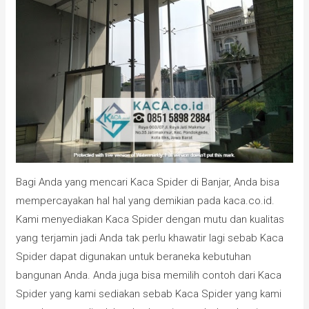
Bagi Anda yang mencari Kaca Spider di Banjar, Anda bisa
mempercayakan hal hal yang demikian pada kaca.co.id.
Kami menyediakan Kaca Spider dengan mutu dan kualitas
yang terjamin jadi Anda tak perlu khawatir lagi sebab Kaca
Spider dapat digunakan untuk beraneka kebutuhan
bangunan Anda. Anda juga bisa memilih contoh dari Kaca
Spider yang kami sediakan sebab Kaca Spider yang kami