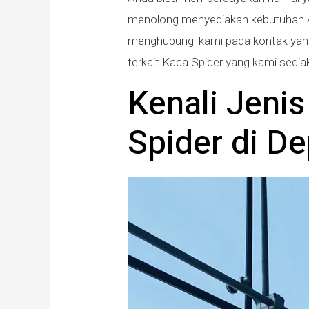
menolong menyediakan kebutuhan An
menghubungi kami pada kontak yang 
terkait Kaca Spider yang kami sedia
Kenali Jeni
Spider di D