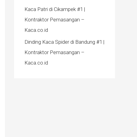
Kaca Patri di Cikampek #1 |
Kontraktor Pemasangan –
Kaca.co.id
Dinding Kaca Spider di Bandung #1 |
Kontraktor Pemasangan –
Kaca.co.id