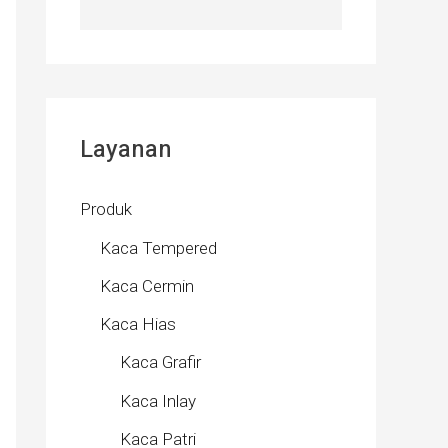
Layanan
Produk
Kaca Tempered
Kaca Cermin
Kaca Hias
Kaca Grafir
Kaca Inlay
Kaca Patri