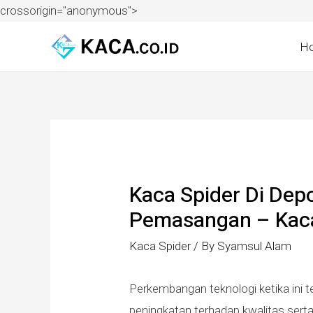
crossorigin="anonymous">
H
Kaca Spider Di Depo
Pemasangan – Kaca
Kaca Spider
/ By
Syamsul Alam
Perkembangan teknologi ketika ini
peningkatan terhadap kwalitas serta 