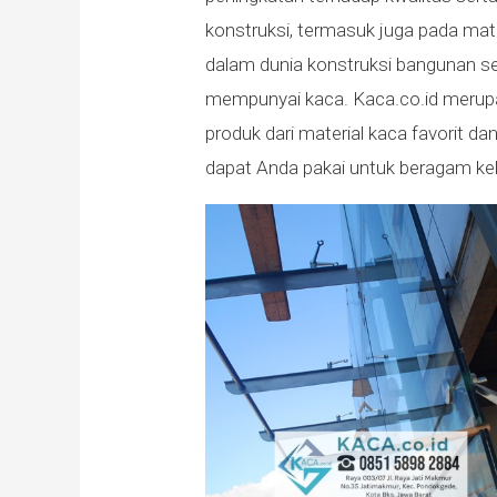
konstruksi, termasuk juga pada mate
dalam dunia konstruksi bangunan se
mempunyai kaca. Kaca.co.id merup
produk dari material kaca favorit da
dapat Anda pakai untuk beragam ke