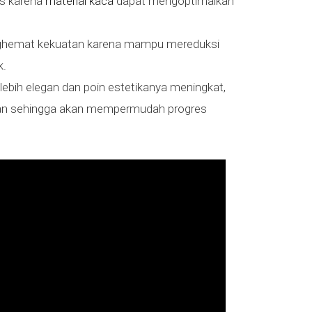
as karena
material kaca
dapat mengoptimalkan
nghemat kekuatan karena mampu mereduksi
k.
ebih elegan dan poin estetikanya meningkat,
an sehingga akan mempermudah progres