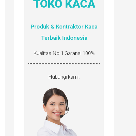
TOKO KACA
Produk & Kontraktor Kaca
Terbaik Indonesia
Kualitas No.1 Garansi 100%
Hubungi kami: