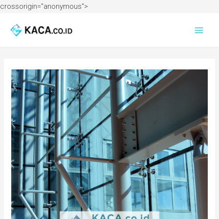
crossorigin="anonymous">