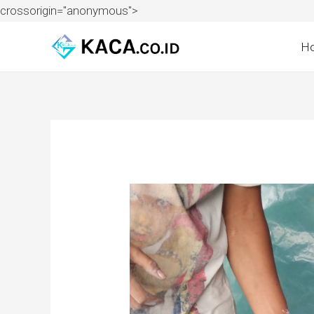
crossorigin="anonymous">
H