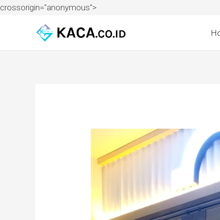
crossorigin="anonymous">
H