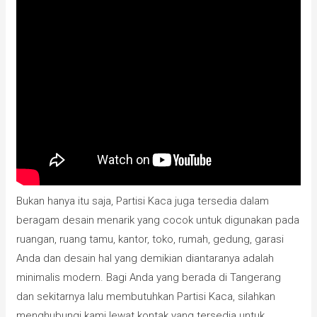
Bukan hanya itu saja, Partisi Kaca juga tersedia dalam
beragam desain menarik yang cocok untuk digunakan pada
ruangan, ruang tamu, kantor, toko, rumah, gedung, garasi
Anda dan desain hal yang demikian diantaranya adalah
minimalis modern. Bagi Anda yang berada di Tangerang
dan sekitarnya lalu membutuhkan Partisi Kaca, silahkan
menghubungi kami lewat kontak yang tersedia untuk