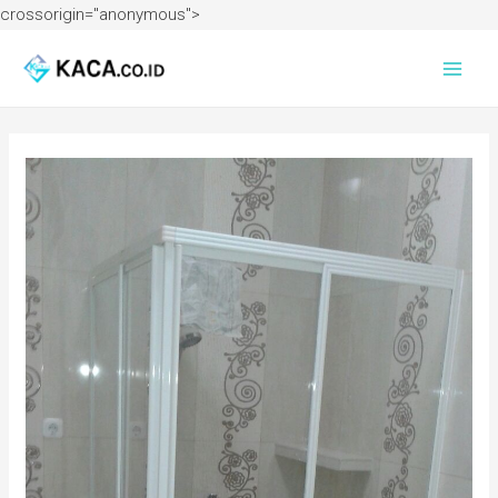
crossorigin="anonymous">