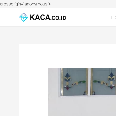
crossorigin="anonymous">
H