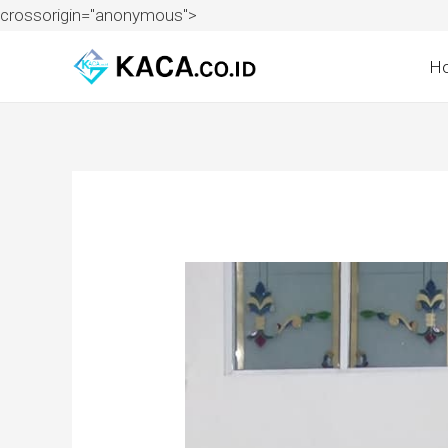
crossorigin="anonymous">
H