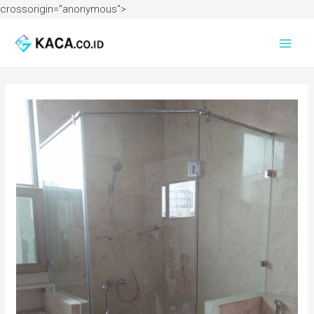
crossorigin="anonymous">