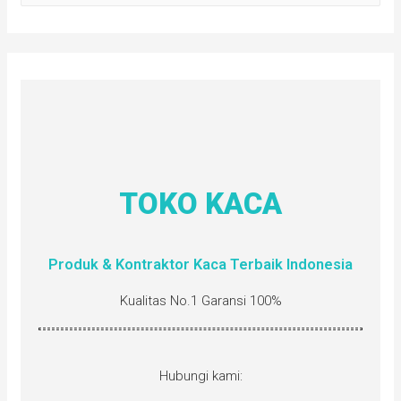
TOKO KACA
Produk & Kontraktor Kaca Terbaik Indonesia
Kualitas No.1 Garansi 100%
Hubungi kami: