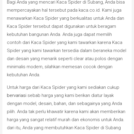
Bagi Anda yang mencari Kaca Spider di Subang, Anda bisa
mempercayakan hal tersebut pada kaca.co.id. Kami juga
menawarkan Kaca Spider yang berkualitas untuk Anda dan
Kaca Spider tersebut dapat digunakan untuk beragam
kebutuhan bangunan Anda. Anda juga dapat memilih
contoh dari Kaca Spider yang kami tawarkan karena Kaca
Spider yang kami tawarkan tersedia dalam beraneka model
dan desain yang menarik seperti clear atau polos dengan
minimalis modern, silahkan memesan cocok dengan
kebutuhan Anda.
Untuk harga dari Kaca Spider yang kami sediakan cukup
bervariasi
sebab harga yang kami berikan diatur layak
dengan model, desain, bahan, dan sebagainya yang Anda
pilih. Anda tak perlu khawatir karena kami akan memberikan
harga yang sangat relatif murah dan ekonomis untuk Anda.
dari itu, Anda yang membutuhkan Kaca Spider di Subang