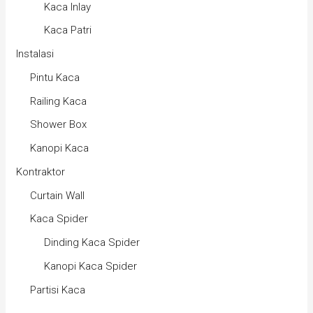
Kaca Inlay
Kaca Patri
Instalasi
Pintu Kaca
Railing Kaca
Shower Box
Kanopi Kaca
Kontraktor
Curtain Wall
Kaca Spider
Dinding Kaca Spider
Kanopi Kaca Spider
Partisi Kaca