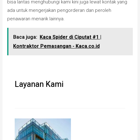
bisa lantas menghubungi kami kini juga lewat kontak yang
ada untuk mengerjakan pengorderan dan peroleh
penawaran menarik lainnya.
Baca juga:
Kaca Spider di Ciputat #1 |
Kontraktor Pemasangan - Kaca.co.id
Layanan Kami