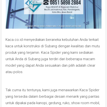
Kaca.co.id menyediakan beraneka kebutuhan Anda terkait
kaca untuk konstruksi di Subang dengan kwalitas dan mutu
produk yang terjamin. Kaca Spider yang kami sediakan
untuk Anda di Subang juga terdiri dari beberapa macam
model yang dapat Anda sesuaikan dan pilih adalah clear
atau polos.
Tak cuma itu tentunya, kami juga menawarkan Kaca Spider
yang tersedia dalam berbagai desain menarik yang pantas
untuk dipakai pada kanopi, gedung, ruko, show room mobil,