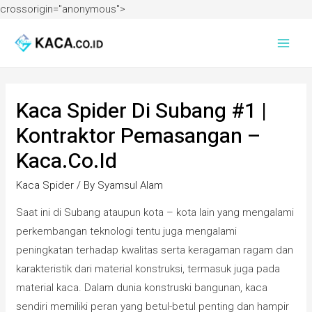
crossorigin="anonymous">
Kaca Spider Di Subang #1 |
Kontraktor Pemasangan –
Kaca.co.id
Kaca Spider
/ By
Syamsul Alam
Saat ini di Subang ataupun kota – kota lain yang mengalami
perkembangan teknologi tentu juga mengalami
peningkatan terhadap kwalitas serta keragaman ragam dan
karakteristik dari material konstruksi, termasuk juga pada
material kaca. Dalam dunia konstruski bangunan, kaca
sendiri memiliki peran yang betul-betul penting dan hampir