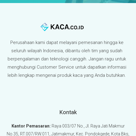
Perusahaan kami dapat melayani pemesanan hingga ke
seluruh wilayah Indonesia, dibantu oleh tim yang sudah
berpengalaman dan teknologi canggih. Jangan ragu untuk
menghubungi Customer Service untuk dapatkan informasi
lebih lengkap mengenai produk kaca yang Anda butuhkan.
Kontak
Kantor Pemasaran:
Raya 003/07 No., Jl. Raya Jati Makmur
No.35, RT.007/RW.011, Jatimakmur, Kec. Pondokgede, Kota Bks,