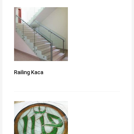
Railing Kaca