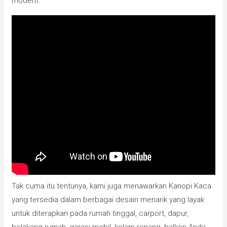
modern.
Tak cuma itu tentunya, kami juga menawarkan Kanopi Kaca
yang tersedia dalam berbagai desain menarik yang layak
untuk diterapkan pada rumah tinggal, carport, dapur,
belakang rumah, garasi mobil, kolam renang, balkon Anda