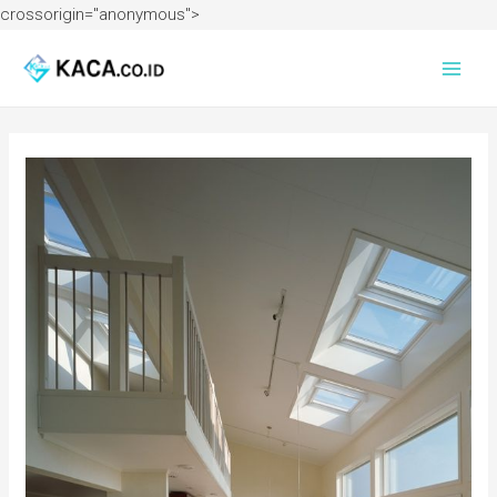
crossorigin="anonymous">