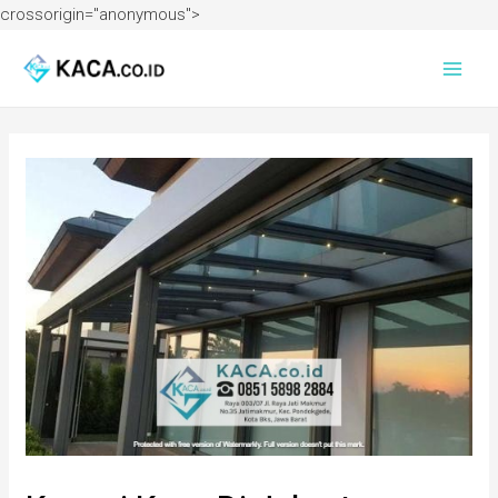
crossorigin="anonymous">