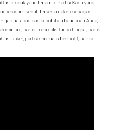
litas produk yang terjamin. Partisi Kaca yang
nar beragam sebab tersedia dalam sebagian
 dengan harapan dan kebutuhan
bangunan
Anda,
luminium, partisi minimalis tanpa bingkai, partisi
asi stiker, partisi minimalis bermotif, partisi
.