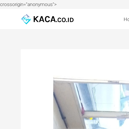
crossorigin="anonymous">
H