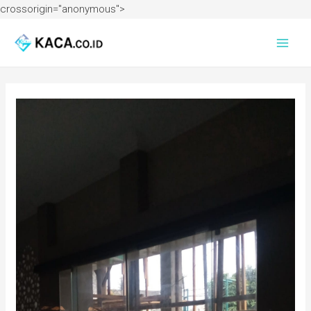
crossorigin="anonymous">