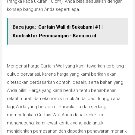
(rangka kaca ukuran 10 cm), Anda bisa sesuaikan dengan
konsep bangunan Anda seperti apa.
Baca juga:
Curtain Wall di Sukabumi #1 |
Kontraktor Pemasangan - Kaca.co.id
Mengenai harga Curtain Wall yang kami tawarkan terbilang
cukup bervariasi, karena harga yang kami berikan akan
ditetapkan berdasarkan contoh, desain, serta bahan yang
Anda pilih. Harga yang kami berikan tentu benar-benar
relatif murah dan ekonomis untuk Anda. Jadi tunggu apa
lagi, Anda yang berada di Purwakarta dan sedang
membutuhkan Curtain Wall Anda dapat seketika
menghubungi kami lewat kontak yang ada untuk
menjalankan pemesanan dan dapatkan penawaran menarik