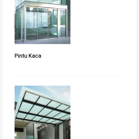
Pintu Kaca