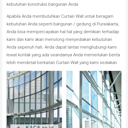
kebutuhan konstruksi bangunan Anda.
Apabila Anda membutuhkan Curtain Wall untuk beragam
kebutuhan Anda seperti bangunan / gedung di Purwakarta,
Anda bisa mempercayakan hal hal yang demikian terhadap
kami dan kami akan menolong menyediakan kebutuhan
Anda sepenuh hati. Anda dapat lantas menghubungi kami
lewat kontak yang ada seandainya Anda memerlukan berita
lebih mendetail berkaitan Curtain Wall yang kami sediakan.