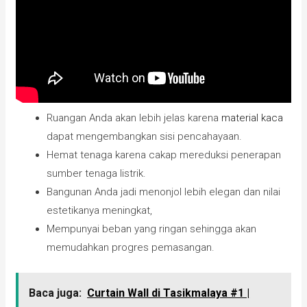
Ruangan Anda akan lebih jelas karena
material kaca
dapat mengembangkan sisi pencahayaan.
Hemat tenaga karena cakap mereduksi penerapan
sumber tenaga listrik.
Bangunan Anda jadi menonjol lebih elegan dan nilai
estetikanya meningkat,
Mempunyai beban yang ringan sehingga akan
memudahkan progres pemasangan.
Baca juga:
Curtain Wall di Tasikmalaya #1 |