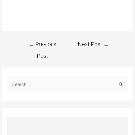
←
Previous
Next Post
→
Post