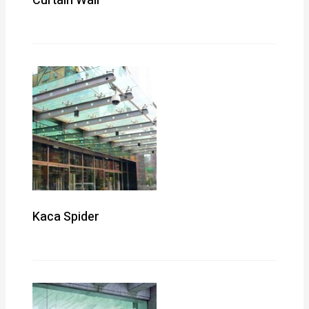
Curtain Wall
Kaca Spider