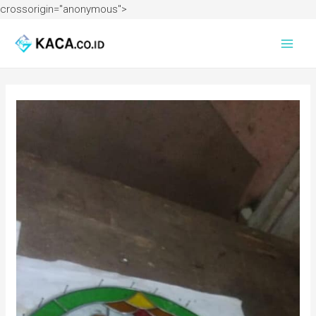
crossorigin="anonymous">